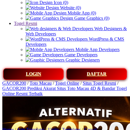
Icon (0)
Website (0)
Mobile App (0)
Game Graphics (0)
Togel Resmi
Web Designers &
Web Developers
WordPress & CMS
Developers
Mobile App Developers
Game Developers
Graphic Designers
LOGIN
DAFTAR
GACOR200
/
Toto Macau
/
Togel Online
/
Situs Togel Resmi
/
GACOR200 Prediksi Akurat Situs Toto Macau 4D & Bandar Togel
Online Resmi Terbaik
Home
/
App Templates
/
Unity
/
Templates
/
Casual