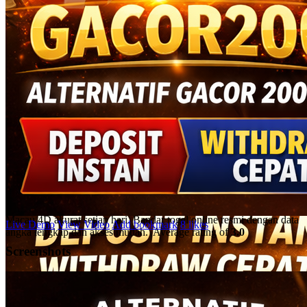
GACOR200 Prediksi Akurat
Situs Toto Macau 4D & Bandar
Togel Online Resmi Terbaik
Gabung di GACOR200 untuk mendapatkan prediksi situs Toto
Macau 4D akurat setiap hari. Bandar togel online resmi dengan data
Live Demo
View Video
Add bookmark
8 likes
angka lengkap dan akses mudah.
Average rating of
3.0
Screenshots