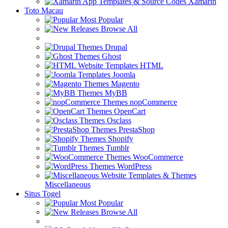
Xamarin
Toto Macau
Most Popular
Browse All
Drupal
Ghost
HTML
Joomla
Magento
MyBB
nopCommerce
OpenCart
Osclass
PrestaShop
Shopify
Tumblr
WooCommerce
WordPress
Miscellaneous
Situs Togel
Most Popular
Browse All