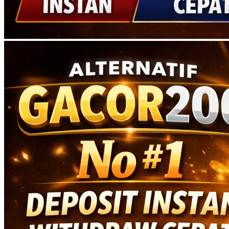
angka lengkap dan akses mudah.
Average rating of
4.9
based on
168.444
votes