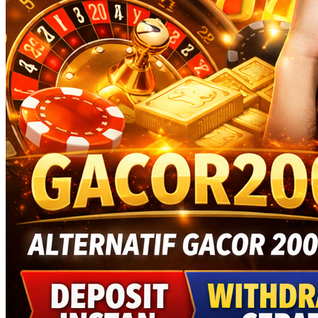
GACOR200 | Link Slot Gacor,
Slot888 & Slot777 Hari
Ini
GACOR200 Prediksi
Akurat Situs Toto Macau 4D &
Bandar Togel Online Resmi
Terbaik
Gabung di GACOR200 untuk mendapatkan prediksi situs Toto
Macau 4D akurat setiap hari. Bandar togel online resmi dengan data