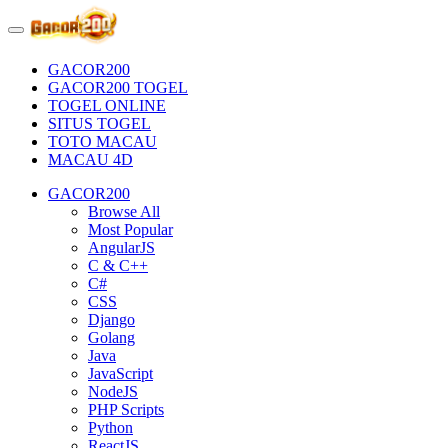
GACOR200
GACOR200 TOGEL
TOGEL ONLINE
SITUS TOGEL
TOTO MACAU
MACAU 4D
GACOR200
Browse All
Most Popular
AngularJS
C & C++
C#
CSS
Django
Golang
Java
JavaScript
NodeJS
PHP Scripts
Python
ReactJS