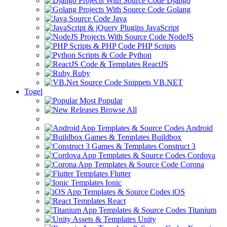
Django
Golang
Java
JavaScript
NodeJS
PHP Scripts
Python
ReactJS
Ruby
VB.NET
Togel
Most Popular
Browse All
Android
Buildbox
Construct 3
Cordova
Corona
Flutter
Ionic
iOS
React
Titanium
Unity