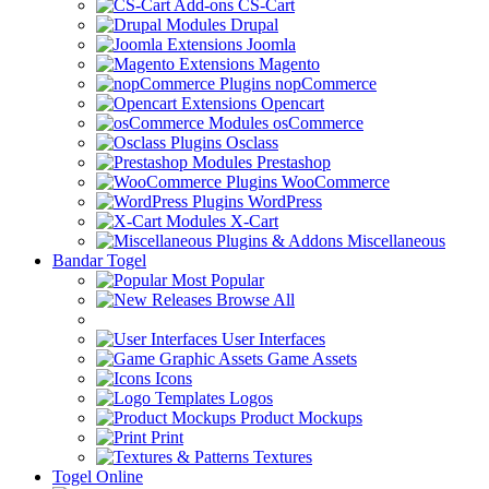
CS-Cart
Drupal
Joomla
Magento
nopCommerce
Opencart
osCommerce
Osclass
Prestashop
WooCommerce
WordPress
X-Cart
Miscellaneous
Bandar Togel
Most Popular
Browse All
User Interfaces
Game Assets
Icons
Logos
Product Mockups
Print
Textures
Togel Online