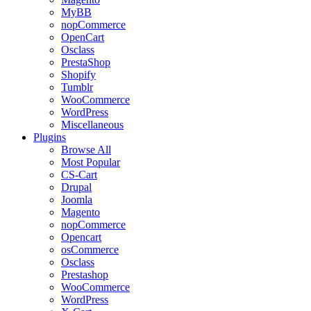
MyBB
nopCommerce
OpenCart
Osclass
PrestaShop
Shopify
Tumblr
WooCommerce
WordPress
Miscellaneous
Plugins
Browse All
Most Popular
CS-Cart
Drupal
Joomla
Magento
nopCommerce
Opencart
osCommerce
Osclass
Prestashop
WooCommerce
WordPress