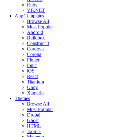
Ruby
VB.NET
App Templates
Browse All
Most Popular
Android
Buildbox
Construct 3
Cordova
Corona
Flutter
Ionic
iOS
React
Titanium
Unity
Xamarin
Themes
Browse All
Most Popular
Drupal
Ghost
HTML
Joomla
Magento