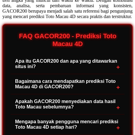
tren angka yang muncul dari waktu ke waktu. Dengan kombinasi
data, analisa, serta pembaruan informasi yang konsisten,
GACOR200 berupaya menjadi salah satu referensi bagi pengunjung
yang mencari prediksi Toto Macau 4D secara praktis dan terstruktur.
FAQ GACOR200 - Prediksi Toto
Macau 4D
Apa itu GACOR200 dan apa yang ditawarkan
situs ini?
GACOR200 merupakan platform informasi yang
Bagaimana cara mendapatkan prediksi Toto
menyediakan referensi prediksi Toto Macau 4D, data
Macau 4D di GACOR200?
keluaran terbaru, serta rangkuman statistik pasaran
untuk membantu pengguna memahami pola angka
Pengunjung dapat mengakses halaman prediksi yang
Apakah GACOR200 menyediakan data hasil
secara lebih terstruktur.
diperbarui secara berkala dengan analisa angka, data
Toto Macau sebelumnya?
historis, dan rangkuman hasil sebelumnya sehingga
lebih mudah melihat tren yang muncul.
Ya, situs ini menampilkan arsip keluaran Toto Macau
Mengapa banyak pengguna mencari prediksi
sebelumnya yang dapat digunakan sebagai referensi
Toto Macau 4D setiap hari?
untuk melihat pola angka dan melakukan pengamatan